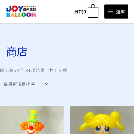
跳
NT$
0
選單
0
至
主
依
要
最
新
內
項
目
容
排
商店
序
顯示第 73 至 84 項結果，共 118 項