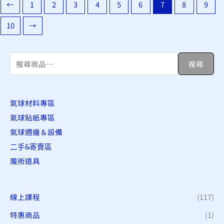
←
1
2
3
4
5
6
7
8
9
10
→
搜
搜尋
尋
關
氣球材料專區
鍵
氣球貼紙專區
字
氣球週邊＆設備
:
二手&寄賣區
魔術道具
線上課程
(117)
特惠商品
(1)