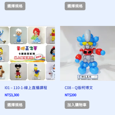
選擇規格
選擇規格
品
品
頁
頁
面
面
選
選
此
擇
擇
產
選
選
品
項
項
有
多
種
款
式。
可
I01 – 110-1-線上直播課程
C08 – Q版柯博文
在
NT$
3,300
NT$
200
產
選擇規格
加入購物車
品
頁