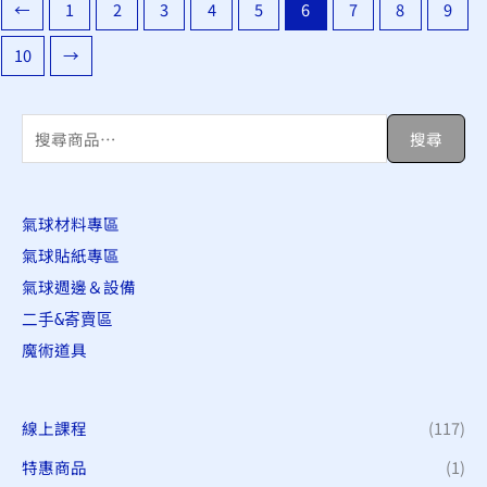
←
1
2
3
4
5
6
7
8
9
10
→
搜
搜尋
尋
關
氣球材料專區
鍵
氣球貼紙專區
字
氣球週邊＆設備
:
二手&寄賣區
魔術道具
線上課程
(117)
特惠商品
(1)