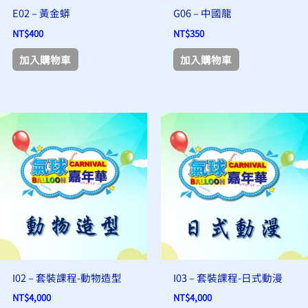
E02 – 黃金蟒
G06 – 中國龍
NT$
400
NT$
350
加入購物車
加入購物車
此
此
產
產
品
品
有
有
多
多
種
種
款
款
式。
式。
可
可
I02 – 套裝課程-動物造型
I03 – 套裝課程-日式動漫
在
在
NT$
4,000
NT$
4,000
產
產