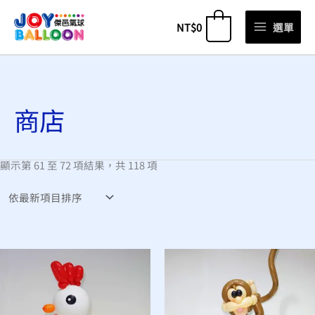
跳
NT$
0
選單
0
至
主
依
要
最
新
內
項
目
容
排
商店
序
顯示第 61 至 72 項結果，共 118 項