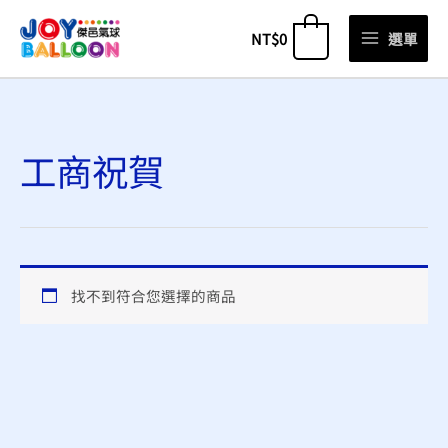
跳
NT$
0
選單
0
至
主
要
內
容
工商祝賀
找不到符合您選擇的商品