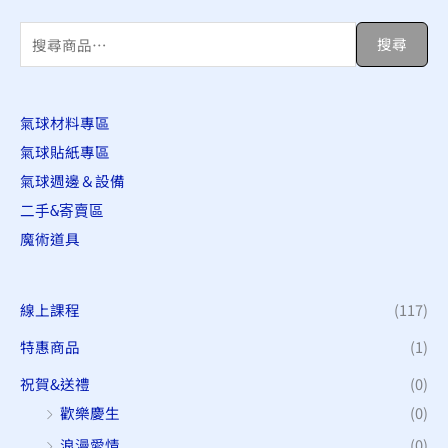
搜
搜尋
尋
關
氣球材料專區
鍵
氣球貼紙專區
字
氣球週邊＆設備
:
二手&寄賣區
魔術道具
線上課程
(117)
特惠商品
(1)
祝賀&送禮
(0)
歡樂慶生
(0)
浪漫愛情
(0)