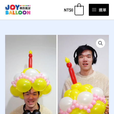
跳
NT$
0
選單
0
至
主
要
內
容
D11
-
連
接
球
蛋
榚
帽
數
量