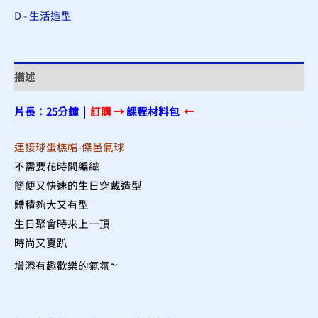
D - 生活造型
描述
片長：25分鐘 |
訂購 →
課程材料包
←
連接球蛋榚帽-傑邑氣球
不需要花時間編織
簡便又快速的生日穿戴造型
體積夠大又有型
生日聚會時來上一頂
時尚又夏趴
~
增添有趣歡樂的氣氛