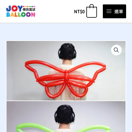
跳
NT$
0
選單
0
至
主
要
內
容
D09
-
穿
戴
式
蝴
蝶
翅
膀
數
量