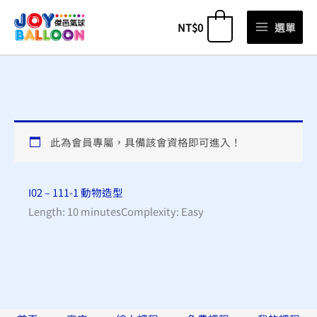
跳
NT$
0
選單
0
至
主
要
內
容
此為會員專屬，具備該會資格即可進入！
I02 – 111-1 動物造型
Length: 10 minutes
Complexity: Easy