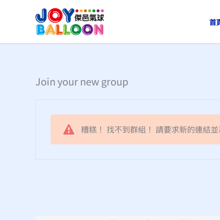
跳
至
首
主
要
內
容
Join your new group
糟糕！ 找不到群組！ 請要求新的連結