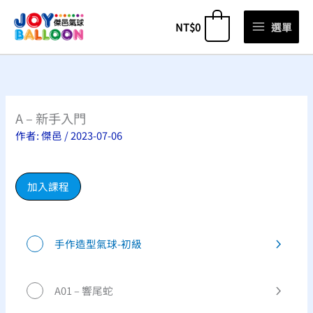
跳
NT$
0
選單
0
至
主
要
內
容
A – 新手入門
作者:
傑邑
/
2023-07-06
加入課程
手作造型氣球-初級
A01 – 響尾蛇