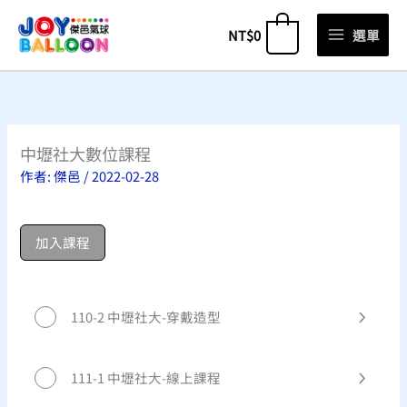
跳
NT$
0
選單
0
至
主
要
內
容
中壢社大數位課程
作者:
傑邑
/
2022-02-28
加入課程
110-2 中壢社大-穿戴造型
111-1 中壢社大-線上課程