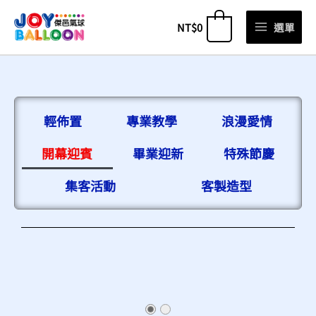
跳
NT$
0
選單
0
至
主
要
內
容
輕佈置
專業教學
浪漫愛情
開幕迎賓
畢業迎新
特殊節慶
集客活動
客製造型